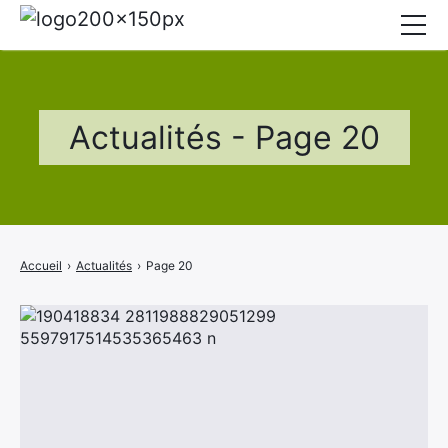
Mairie
Affichage légal
Actualités - Page 20
Actualités
Vie au village
Services
Accueil
›
Actualités
›
Page 20
CCAS
Contact
Elections
Etat Civil
Facebook
Youtube
Autres Démarches