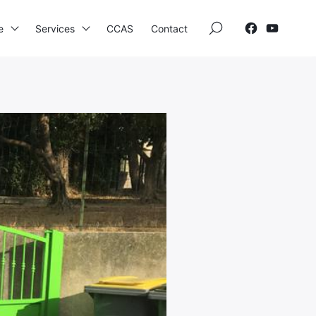
×
e
Services
CCAS
Contact
Facebook
Youtube
Elections
Etat Civil
Autres Démarches