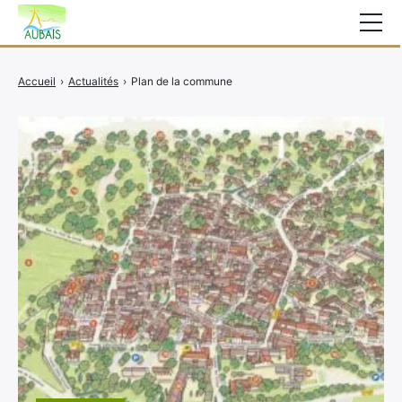
Mairie
Accueil
›
Actualités
›
Plan de la commune
Affichage légal
Actualités
Vie au village
Services
CCAS
Contact
Elections
Etat Civil
Autres Démarches