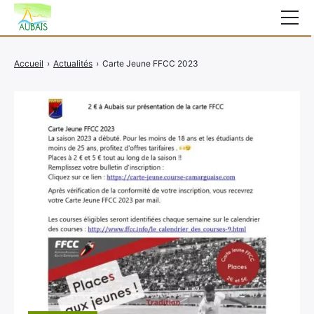
Mairie
Accueil
›
Actualités
›
Carte Jeune FFCC 2023
Affichage légal
Actualités
Vie au village
Services
CCAS
Contact
Elections
Etat Civil
Autres Démarches