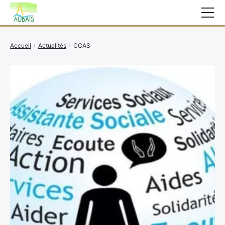
Mairie
Accueil
›
Actualités
›
CCAS
Affichage légal
Actualités
Vie au village
Services
CCAS
Contact
Elections
Etat Civil
Autres Démarches