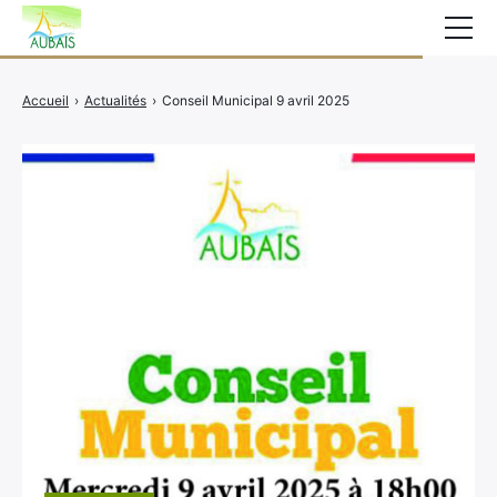
Mairie
Accueil
›
Actualités
›
Conseil Municipal 9 avril 2025
Affichage légal
Actualités
Vie au village
Services
CCAS
Contact
Elections
Etat Civil
Autres Démarches