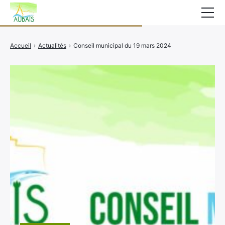
Mairie
Accueil
›
Actualités
›
Conseil municipal du 19 mars 2024
Affichage légal
Actualités
Vie au village
Services
CCAS
Contact
Elections
Etat Civil
Autres Démarches