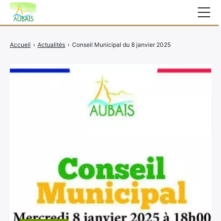
Mairie
Accueil
›
Actualités
›
Conseil Municipal du 8 janvier 2025
Affichage légal
Actualités
Vie au village
Services
CCAS
Contact
Elections
Etat Civil
Autres Démarches