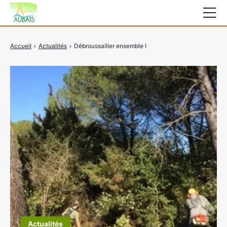
Mairie
Accueil
›
Actualités
›
Débroussailler ensemble !
Affichage légal
Actualités
Vie au village
Services
CCAS
Contact
Elections
Etat Civil
Autres Démarches
Actualités