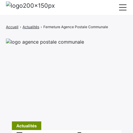
Mairie
Accueil
›
Actualités
›
Fermeture Agence Postale Communale
Affichage légal
Actualités
Vie au village
Services
CCAS
Contact
Elections
Etat Civil
Autres Démarches
Actualités
×