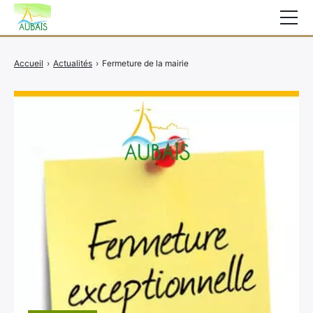
Mairie
Accueil
›
Actualités
›
Fermeture de la mairie
Affichage légal
Actualités
Vie au village
Services
CCAS
Contact
Elections
Etat Civil
Autres Démarches