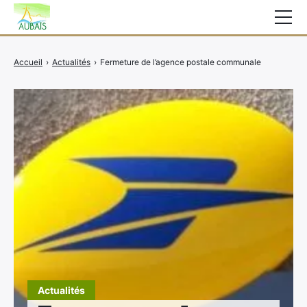
Mairie
Accueil
›
Actualités
›
Fermeture de l’agence postale communale
Affichage légal
Actualités
Vie au village
Services
CCAS
Contact
Elections
Etat Civil
Autres Démarches
Actualités
×