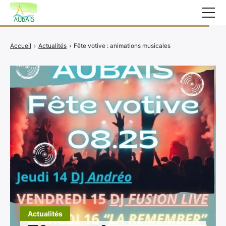
Mairie
Accueil
›
Actualités
›
Fête votive : animations musicales
Affichage légal
Actualités
Vie au village
Services
CCAS
Contact
Elections
Etat Civil
Autres Démarches
Actualités