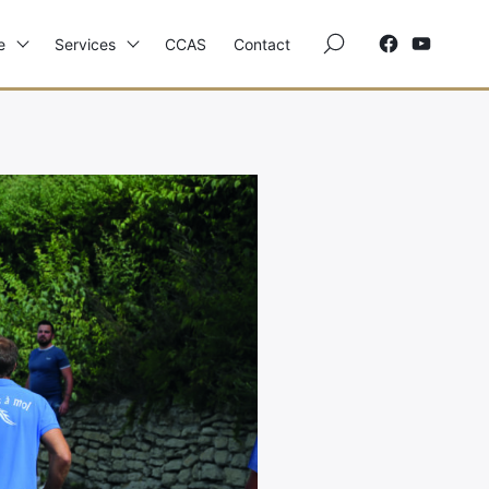
×
e
Services
CCAS
Contact
Elections
Etat Civil
Autres Démarches