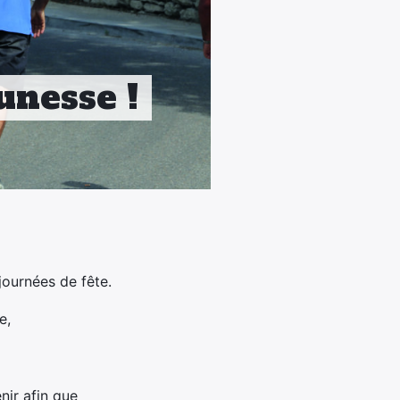
unesse !
journées de fête.
e,
nir afin que