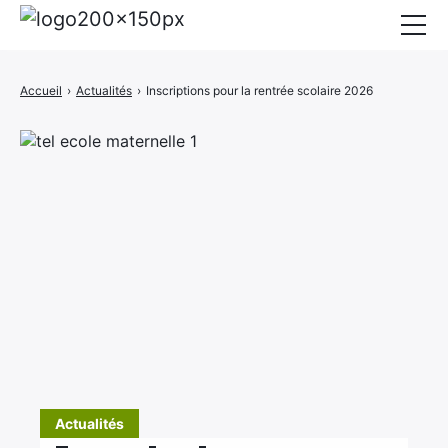
Mairie
Accueil
›
Actualités
›
Inscriptions pour la rentrée scolaire 2026
Affichage légal
Actualités
Vie au village
Services
CCAS
Contact
Elections
Etat Civil
Autres Démarches
Actualités