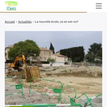
Mairie
Accueil
›
Actualités
›
La nouvelle école, où en est-on?
Affichage légal
Actualités
Vie au village
Services
CCAS
Contact
Elections
Etat Civil
Autres Démarches