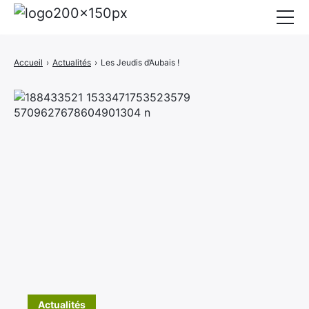
Mairie
Accueil
›
Actualités
›
Les Jeudis d’Aubais !
Affichage légal
Actualités
Vie au village
Services
CCAS
Contact
Elections
Etat Civil
×
Autres Démarches
Actualités