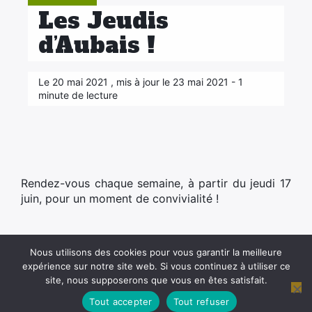
Les Jeudis
d’Aubais !
Le 20 mai 2021 , mis à jour le 23 mai 2021 - 1
minute de lecture
Rendez-vous chaque semaine, à partir du jeudi 17
juin, pour un moment de convivialité !
Nous utilisons des cookies pour vous garantir la meilleure
expérience sur notre site web. Si vous continuez à utiliser ce
site, nous supposerons que vous en êtes satisfait.
Mentions légales
Plan du site
Contact
Tout accepter
Tout refuser