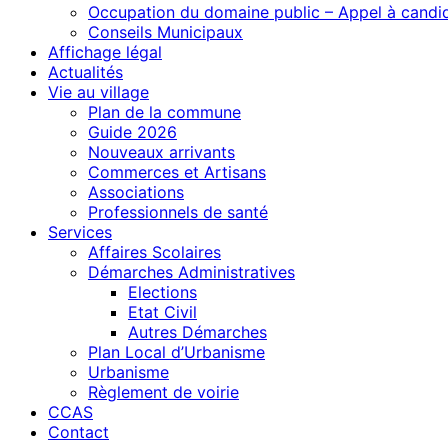
Occupation du domaine public – Appel à candi
Conseils Municipaux
Affichage légal
Actualités
Vie au village
Plan de la commune
Guide 2026
Nouveaux arrivants
Commerces et Artisans
Associations
Professionnels de santé
Services
Affaires Scolaires
Démarches Administratives
Elections
Etat Civil
Autres Démarches
Plan Local d’Urbanisme
Urbanisme
Règlement de voirie
CCAS
Contact