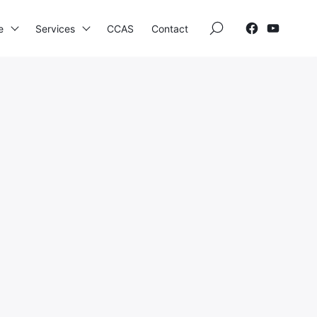
×
e
Services
CCAS
Contact
Elections
Etat Civil
Autres Démarches