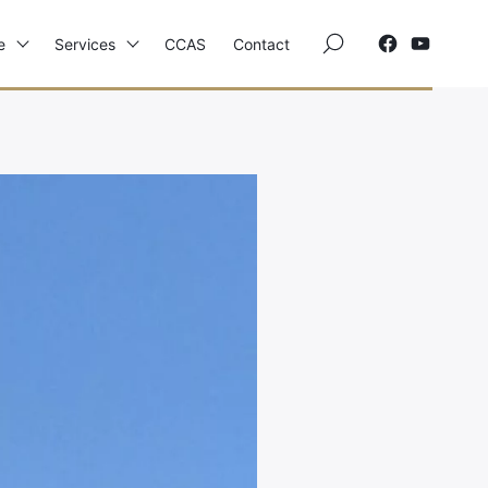
×
e
Services
CCAS
Contact
Elections
Etat Civil
Autres Démarches