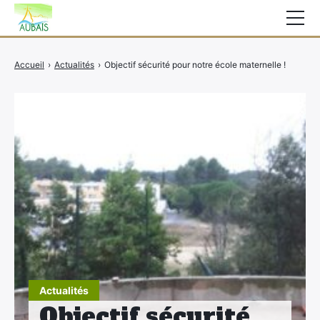
Mairie
Accueil
›
Actualités
›
Objectif sécurité pour notre école maternelle !
Affichage légal
Actualités
Vie au village
Services
CCAS
Contact
Elections
Etat Civil
Actualités
Autres Démarches
Objectif sécurité