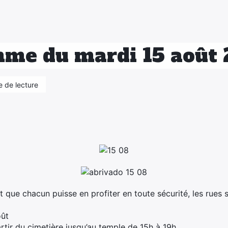
me du mardi 15 août 
e de lecture
et que chacun puisse en profiter en toute sécurité, les rues
oût
rtir du cimetière jusqu’au temple de 15h à 19h