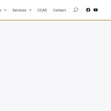
×
e
Services
CCAS
Contact
Elections
Etat Civil
Autres Démarches