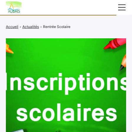
Mairie
Accueil
›
Actualités
›
Rentrée Scolaire
Affichage légal
Actualités
Vie au village
Services
CCAS
Contact
Elections
Etat Civil
Autres Démarches