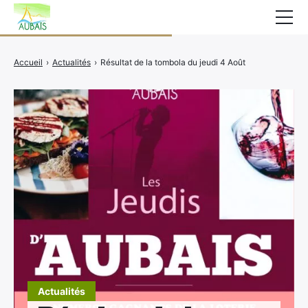
Mairie
Accueil
›
Actualités
›
Résultat de la tombola du jeudi 4 Août
Affichage légal
Actualités
Vie au village
Services
CCAS
Contact
Elections
Etat Civil
Autres Démarches
Actualités