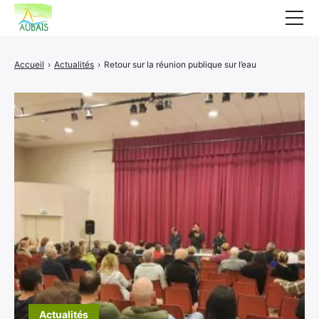
Mairie
Accueil
›
Actualités
›
Retour sur la réunion publique sur l’eau
Affichage légal
Actualités
Vie au village
Services
CCAS
Contact
Elections
Etat Civil
Facebook
Youtube
Autres Démarches
Actualités