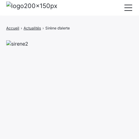
Mairie
Accueil
›
Actualités
›
Sirène d’alerte
Affichage légal
Actualités
Vie au village
Services
CCAS
Contact
Elections
Etat Civil
Autres Démarches
×