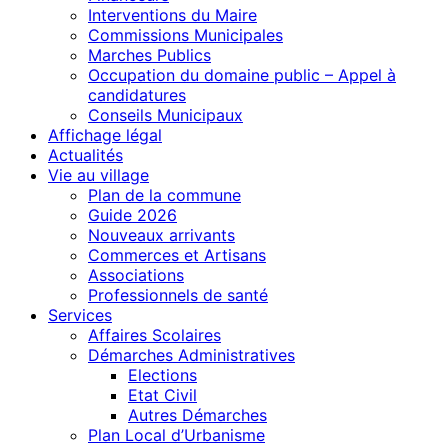
Interventions du Maire
Commissions Municipales
Marches Publics
Occupation du domaine public – Appel à
candidatures
Conseils Municipaux
Affichage légal
Actualités
Vie au village
Plan de la commune
Guide 2026
Nouveaux arrivants
Commerces et Artisans
Associations
Professionnels de santé
Services
Affaires Scolaires
Démarches Administratives
Elections
Etat Civil
Autres Démarches
Plan Local d’Urbanisme