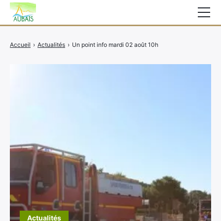
Mairie
Accueil
›
Actualités
›
Un point info mardi 02 août 10h
Affichage légal
Actualités
Vie au village
Services
CCAS
Contact
Elections
Etat Civil
Autres Démarches
Actualités