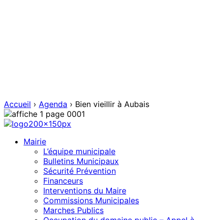
Accueil
›
Agenda
›
Bien vieillir à Aubais
Mairie
L’équipe municipale
Bulletins Municipaux
Sécurité Prévention
Financeurs
Interventions du Maire
Commissions Municipales
Marches Publics
Occupation du domaine public – Appel à