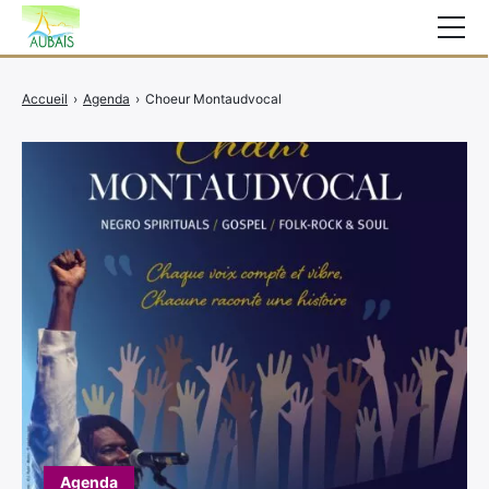
Mairie
Accueil
›
Agenda
›
Choeur Montaudvocal
Affichage légal
Actualités
Vie au village
Services
CCAS
Contact
Elections
Etat Civil
Autres Démarches
Agenda