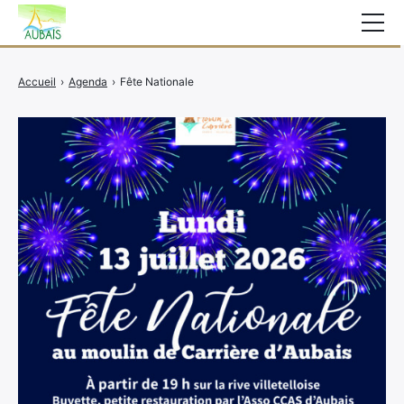
Mairie
Accueil
›
Agenda
›
Fête Nationale
Affichage légal
Actualités
Vie au village
Services
CCAS
Contact
Elections
Etat Civil
Autres Démarches