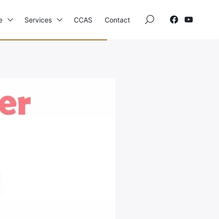
×
e
Services
CCAS
Contact
Elections
Etat Civil
Autres Démarches