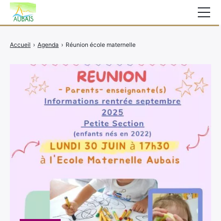
Mairie
Accueil
›
Agenda
›
Réunion école maternelle
Affichage légal
Actualités
Vie au village
Services
CCAS
Contact
Elections
Etat Civil
Autres Démarches