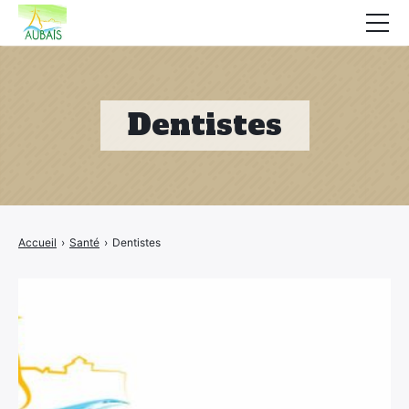
Mairie
Affichage légal
Dentistes
Actualités
Vie au village
Services
Accueil
›
Santé
›
Dentistes
CCAS
Contact
Elections
Etat Civil
Autres Démarches