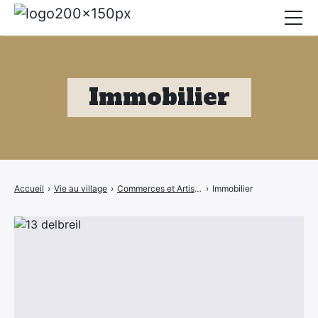
Mairie
Affichage légal
Immobilier
Actualités
Vie au village
Services
Accueil
›
Vie au village
›
Commerces et Artisans
›
Immobilier
CCAS
Contact
Elections
Etat Civil
Autres Démarches