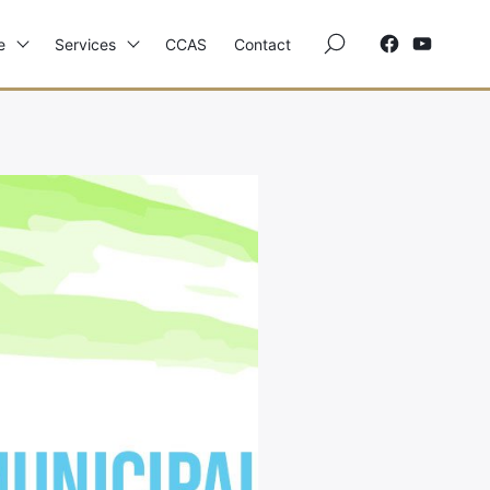
×
e
Services
CCAS
Contact
Elections
Etat Civil
Autres Démarches