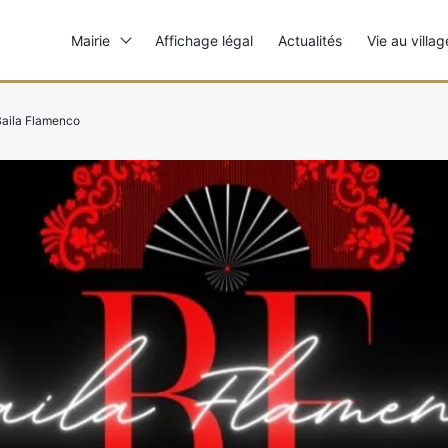
Mairie
Affichage légal
Actualités
Vie au villag
Baila Flamenco