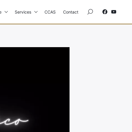
×
e
Services
CCAS
Contact
Elections
Etat Civil
Autres Démarches