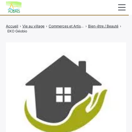
Mairie
Accueil
›
Vie au village
›
Commerces et Artisans
›
Bien-être / Beauté
›
EKO Géobio
Affichage légal
Actualités
Vie au village
Services
CCAS
Contact
Elections
Etat Civil
Autres Démarches