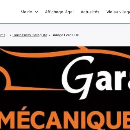
Mairie
Affichage légal
Actualités
Vie au villag
Commerces et Artisans
›
Carrossiers Garagiste
›
Garage Ford LDP