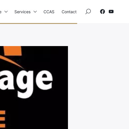
×
e
Services
CCAS
Contact
Elections
Etat Civil
Autres Démarches