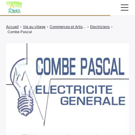
Mairie
Accueil
›
Vie au village
›
Commerces et Artisans
›
Electriciens
›
Combe Pascal
Affichage légal
Actualités
Vie au village
Services
CCAS
Contact
Elections
Etat Civil
Autres Démarches