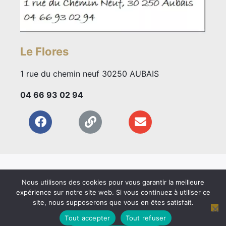
Le Flores
1 rue du chemin neuf 30250 AUBAIS
04 66 93 02 94
Nous utilisons des cookies pour vous garantir la meilleure
expérience sur notre site web. Si vous continuez à utiliser ce
site, nous supposerons que vous en êtes satisfait.
Mentions légales
Plan du site
Contact
Tout accepter
Tout refuser