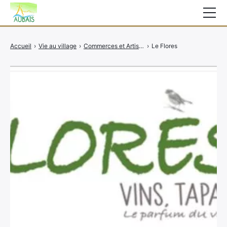
Mairie
Accueil
›
Vie au village
›
Commerces et Artisans
›
Le Flores
Affichage légal
Actualités
Vie au village
Services
CCAS
Contact
Elections
Etat Civil
Autres Démarches