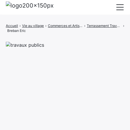
Mairie
Accueil
›
Vie au village
›
Commerces et Artisans
›
Terrassement Travaux publics
›
Breban Eric
Affichage légal
Actualités
Vie au village
Services
CCAS
Contact
Elections
Etat Civil
Autres Démarches