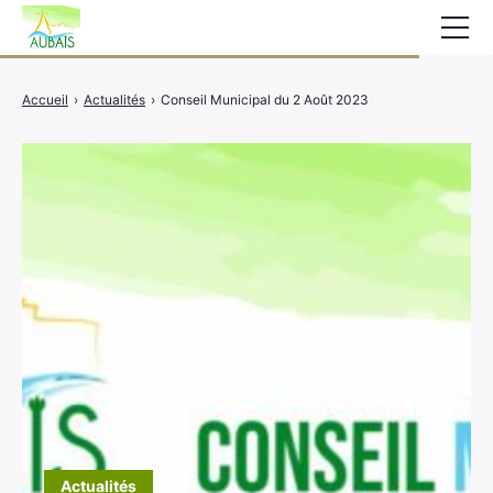
Mairie
Accueil
›
Actualités
›
Conseil Municipal du 2 Août 2023
Affichage légal
Actualités
Vie au village
Services
CCAS
Contact
Elections
Etat Civil
Autres Démarches
Actualités