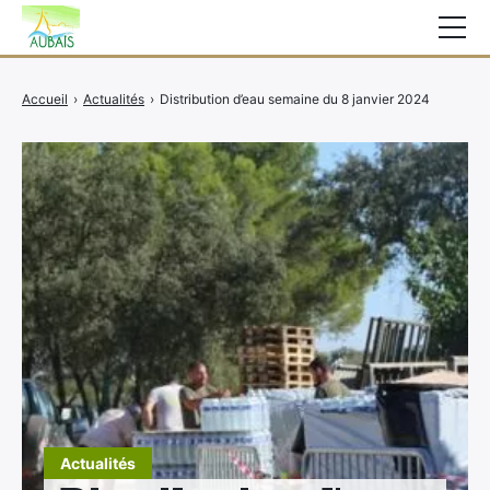
Mairie
Accueil
›
Actualités
›
Distribution d’eau semaine du 8 janvier 2024
Affichage légal
Actualités
Vie au village
Services
CCAS
Contact
Elections
Etat Civil
Autres Démarches
Actualités
×