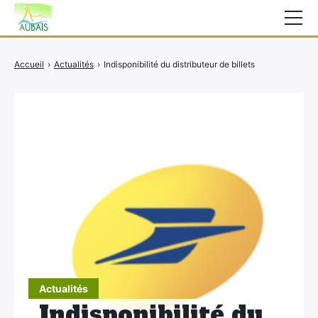
Mairie
Accueil
›
Actualités
›
Indisponibilité du distributeur de billets
Affichage légal
Actualités
Vie au village
Services
CCAS
Contact
Elections
Etat Civil
Actualités
Autres Démarches
Indisponibilité du