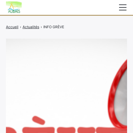
Mairie
Accueil
›
Actualités
›
INFO GRÈVE
Affichage légal
Actualités
Vie au village
Services
CCAS
Contact
Elections
Etat Civil
Autres Démarches