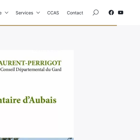
×
e
Services
CCAS
Contact
Elections
Etat Civil
Autres Démarches