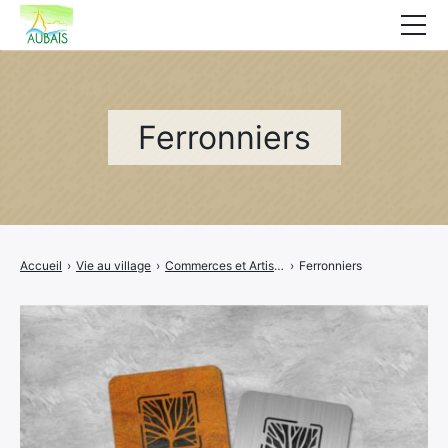
Mairie
Affichage légal
Ferronniers
Actualités
Vie au village
Services
Accueil
›
Vie au village
›
Commerces et Artisans
›
Ferronniers
CCAS
Contact
Elections
Etat Civil
×
Facebook
Youtube
Autres Démarches