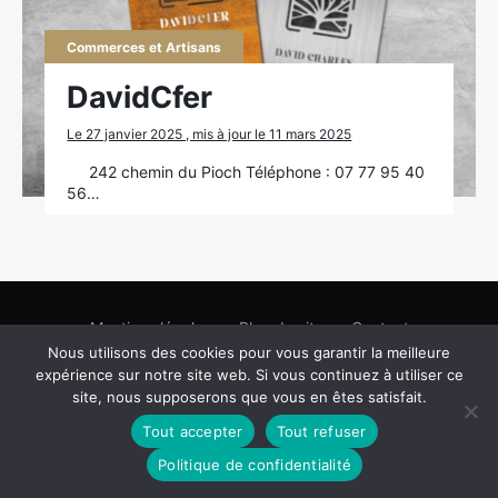
Rechercher
Commerces et Artisans
:
DavidCfer
Le 27 janvier 2025 , mis à jour le 11 mars 2025
242 chemin du Pioch Téléphone : 07 77 95 40
56…
Mentions légales
Plan du site
Contact
Nous utilisons des cookies pour vous garantir la meilleure
Facebook
Youtube
expérience sur notre site web. Si vous continuez à utiliser ce
site, nous supposerons que vous en êtes satisfait.
Tout accepter
Tout refuser
Politique de confidentialité